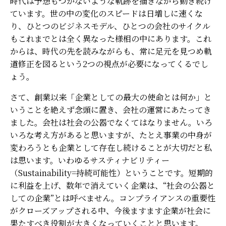
時代は予想もつかないような軌跡を描きながら動き続け
ています。世の中の変化のスピードは日増しに速くな
り、ひとつのビジネスモデル、ひとつの会社のサイクル
もこれまでとは全く異なった様相の中にあります。これ
からは、時代の先を読みながらも、常に足元を見つめ軌
道修正を図るという2つの視点が必要になってくるでし
ょう。
さて、創業以来「企業としての最大の使命とは何か」と
いうことを絶えず念頭に置き、会社の運営にあたってき
ました。会社は社会の公器でなくてはなりません。いろ
いろな考え方があると思いますが、たとえ事業の中身が
変わろうとも企業として存在し続けることが大切だと私
は思います。いわゆるサスティナビリティー
（Sustainability=持続可能性）ということです。短期的
に利益を上げ、数年で消えていく企業は、“社会の公器と
しての企業”とは呼べません。コンプライアンスの重要性
がクローズアップされる中、今後ますます企業が社会に
果たすべき役割が大きくなっていくことと思います。